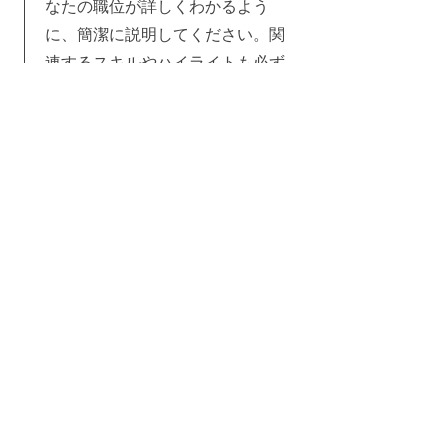
なたの職位が詳しくわかるよう
に、簡潔に説明してください。関
連するスキルやハイライトも必ず
加え、サブタイトルの学歴年数を
忘れずに調整してください。
2023年1月〜2024年6月
これは職務記述書です。重要な功
績や画期的な出来事を含めて、あ
なたの職位が詳しくわかるよう
に、簡潔に説明してください。関
連するスキルやハイライトも必ず