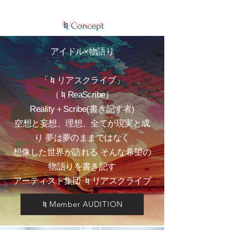
♮Concept
アイドル×物語り
「♮リアスクライブ」
（♮ReaScribe）
Reality＋Scribe(書き記す者)
空想と妄想、理想、全てが現実と成
り 夢は夢のままではなく
想像した世界が訪れる そんな希望の
物語りを書き記す
アーティスト集団 ♮リアスクライブ
♮Member AUDITION