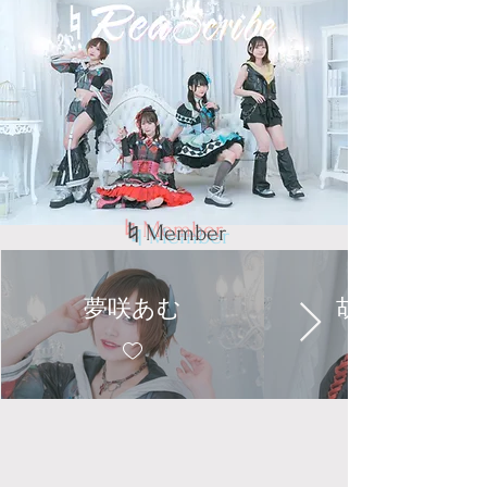
​♮Member
夢咲あむ
胡桃あんず