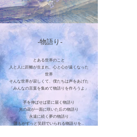
​ -物語り-
とある世界のこと
人と人に距離が生まれ、心と心が遠くなった
世界
そんな世界が寂しくて、僕たちは声をあげた
「みんなの言葉を集めて物語りを作ろうよ」
手を伸ばせば星に届く物語り
光の花が一面に咲いた丘の物語り
永遠に続く夢の物語り
誰もがずっと笑顔でいられる物語りを...​