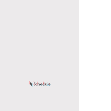
​♮Schedule