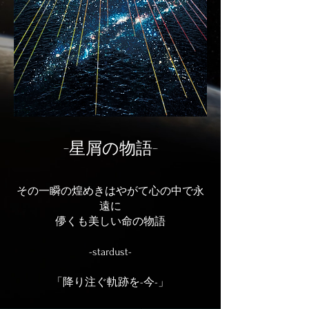
-星屑の物語-
その一瞬の煌めきはやがて心の中で永
遠に
​儚くも美しい命の物語
-stardust-
「降り注ぐ軌跡を-今-」