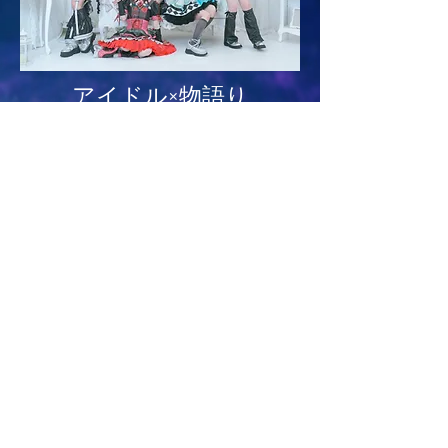
アイドル×物語り
「♮リアスクライブ」
（♮ReaScribe）
Reality＋Scribe(書き記す者)
空想と妄想、理想、全てが現実と成
り 夢は夢のままではなく
想像した世界が訪れる そんな希望の
物語りを書き記す
アーティスト集団 ♮リアスクライブ
​​最新情報は公式-X-にて随時更新