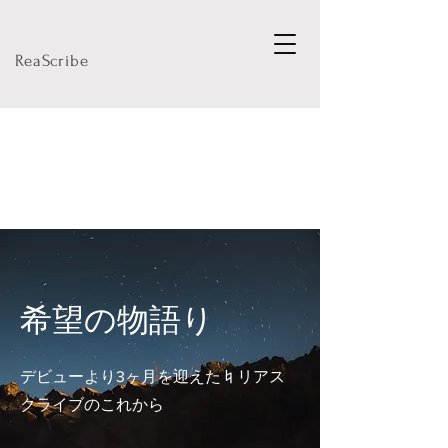
ReaScribe
​希望の物語り
​デビューより3ヶ月を迎えた♮リアス
クライブのこれから